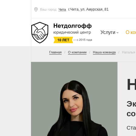
г.Чита, ул. Амурская, 81
Ваш город:
Чита
Услуги
О к
Главная
О компании
Наша команда
Наталья
Эк
с
Ста